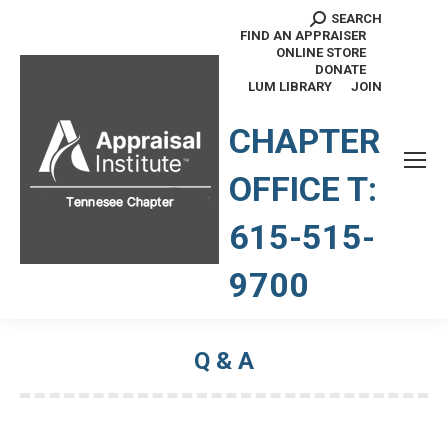
SEARCH
Search:
FIND AN APPRAISER
ONLINE STORE
DONATE
LUM LIBRARY
JOIN
TENNESSEE CHAPTER
CHAPTER
OFFICE T:
615-515-
9700
Q & A
You are here: