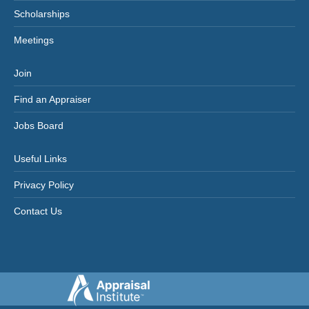
Scholarships
Meetings
Join
Find an Appraiser
Jobs Board
Useful Links
Privacy Policy
Contact Us