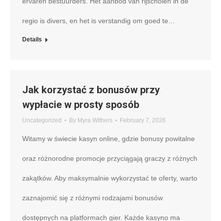
ervaren bestuurders. Het aanbod van rijscholen in de
regio is divers, en het is verstandig om goed te…
Details
Jak korzystać z bonusów przy
wypłacie w prosty sposób
Uncategorized
By
Myra Withers
February 7, 2026
Witamy w świecie kasyn online, gdzie bonusy powitalne
oraz różnorodne promocje przyciągają graczy z różnych
zakątków. Aby maksymalnie wykorzystać te oferty, warto
zaznajomić się z różnymi rodzajami bonusów
dostępnych na platformach gier. Każde kasyno ma