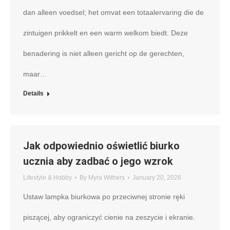
dan alleen voedsel; het omvat een totaalervaring die de
zintuigen prikkelt en een warm welkom biedt. Deze
benadering is niet alleen gericht op de gerechten,
maar…
Details
Jak odpowiednio oświetlić biurko
ucznia aby zadbać o jego wzrok
Lifestyle & Hobby
By
Myra Withers
January 20, 2026
Ustaw lampka biurkowa po przeciwnej stronie ręki
piszącej, aby ograniczyć cienie na zeszycie i ekranie.