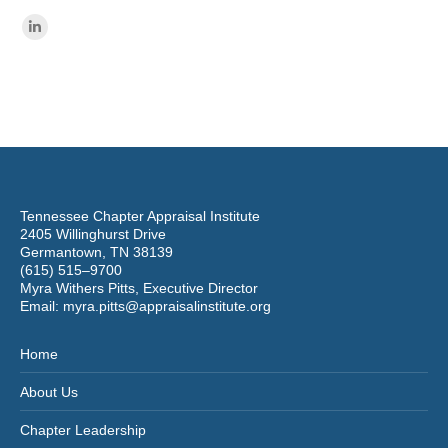
Find us on:
Linkedin
page
opens
in
new
window
Tennessee Chapter Appraisal Institute
2405 Willinghurst Drive
Germantown, TN 38139
(615) 515–9700
Myra Withers Pitts, Executive Director
Email:
myra.pitts@appraisalinstitute.org
Home
About Us
Chapter Leadership