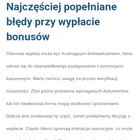
Najczęściej popełniane
błędy przy wypłacie
bonusów
Odmowa wypłaty może być frustrującym doświadczeniem, które
odnosi się do nieprawidłowego postępowania z promocjami
kasynowymi. Warto zwrócić uwagę na proces weryfikacji
tożsamości. Zbyt późne przesłanie wymaganych dokumentów
lub ich niewłaściwa forma mogą skutkować opóźnieniami.
Dobrze jest zrealizować tę część, zanim podejmiemy decyzję o
wypłacie. Często klienci ignorują instrukcje operacyjne, co może