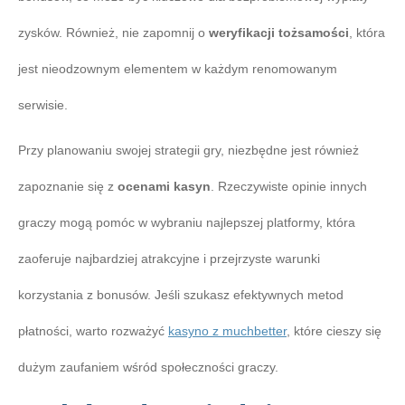
zysków. Również, nie zapomnij o
weryfikacji tożsamości
, która
jest nieodzownym elementem w każdym renomowanym
serwisie.
Przy planowaniu swojej strategii gry, niezbędne jest również
zapoznanie się z
ocenami kasyn
. Rzeczywiste opinie innych
graczy mogą pomóc w wybraniu najlepszej platformy, która
zaoferuje najbardziej atrakcyjne i przejrzyste warunki
korzystania z bonusów. Jeśli szukasz efektywnych metod
płatności, warto rozważyć
kasyno z muchbetter
, które cieszy się
dużym zaufaniem wśród społeczności graczy.