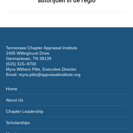
autorijden in de regio
post:
Tennessee Chapter Appraisal Institute
2405 Willinghurst Drive
Germantown, TN 38139
(615) 515–9700
Myra Withers Pitts, Executive Director
Email:
myra.pitts@appraisalinstitute.org
Home
About Us
Chapter Leadership
Scholarships