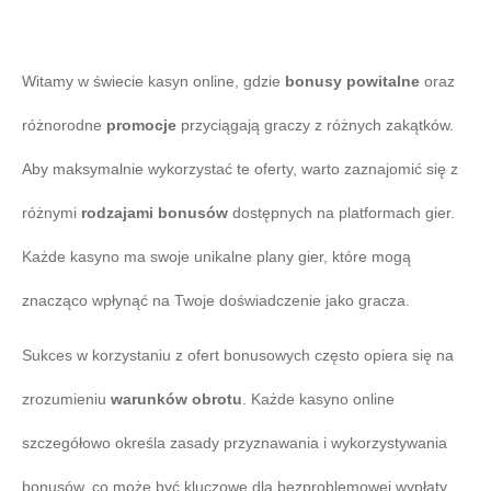
Witamy w świecie kasyn online, gdzie
bonusy powitalne
oraz
różnorodne
promocje
przyciągają graczy z różnych zakątków.
Aby maksymalnie wykorzystać te oferty, warto zaznajomić się z
różnymi
rodzajami bonusów
dostępnych na platformach gier.
Każde kasyno ma swoje unikalne plany gier, które mogą
znacząco wpłynąć na Twoje doświadczenie jako gracza.
Sukces w korzystaniu z ofert bonusowych często opiera się na
zrozumieniu
warunków obrotu
. Każde kasyno online
szczegółowo określa zasady przyznawania i wykorzystywania
bonusów, co może być kluczowe dla bezproblemowej wypłaty