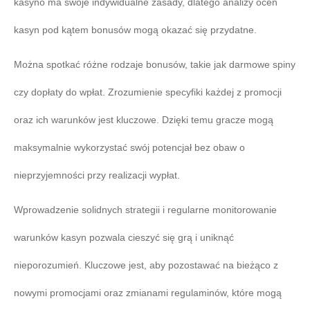
kasyno ma swoje indywidualne zasady, dlatego analizy ocen
kasyn pod kątem bonusów mogą okazać się przydatne.
Można spotkać różne rodzaje bonusów, takie jak darmowe spiny
czy dopłaty do wpłat. Zrozumienie specyfiki każdej z promocji
oraz ich warunków jest kluczowe. Dzięki temu gracze mogą
maksymalnie wykorzystać swój potencjał bez obaw o
nieprzyjemności przy realizacji wypłat.
Wprowadzenie solidnych strategii i regularne monitorowanie
warunków kasyn pozwala cieszyć się grą i uniknąć
nieporozumień. Kluczowe jest, aby pozostawać na bieżąco z
nowymi promocjami oraz zmianami regulaminów, które mogą