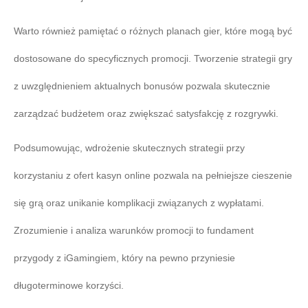
Warto również pamiętać o różnych planach gier, które mogą być
dostosowane do specyficznych promocji. Tworzenie strategii gry
z uwzględnieniem aktualnych bonusów pozwala skutecznie
zarządzać budżetem oraz zwiększać satysfakcję z rozgrywki.
Podsumowując, wdrożenie skutecznych strategii przy
korzystaniu z ofert kasyn online pozwala na pełniejsze cieszenie
się grą oraz unikanie komplikacji związanych z wypłatami.
Zrozumienie i analiza warunków promocji to fundament
przygody z iGamingiem, który na pewno przyniesie
długoterminowe korzyści.