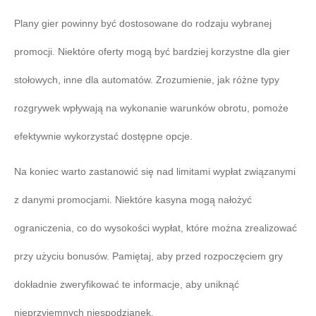
Plany gier powinny być dostosowane do rodzaju wybranej
promocji. Niektóre oferty mogą być bardziej korzystne dla gier
stołowych, inne dla automatów. Zrozumienie, jak różne typy
rozgrywek wpływają na wykonanie warunków obrotu, pomoże
efektywnie wykorzystać dostępne opcje.
Na koniec warto zastanowić się nad limitami wypłat związanymi
z danymi promocjami. Niektóre kasyna mogą nałożyć
ograniczenia, co do wysokości wypłat, które można zrealizować
przy użyciu bonusów. Pamiętaj, aby przed rozpoczęciem gry
dokładnie zweryfikować te informacje, aby uniknąć
nieprzyjemnych niespodzianek.