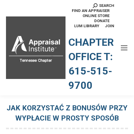
SEARCH
Search:
FIND AN APPRAISER
ONLINE STORE
DONATE
LUM LIBRARY
JOIN
TENNESSEE CHAPTER
CHAPTER
OFFICE T:
615-515-
9700
JAK KORZYSTAĆ Z BONUSÓW PRZY
WYPŁACIE W PROSTY SPOSÓB
You are here: