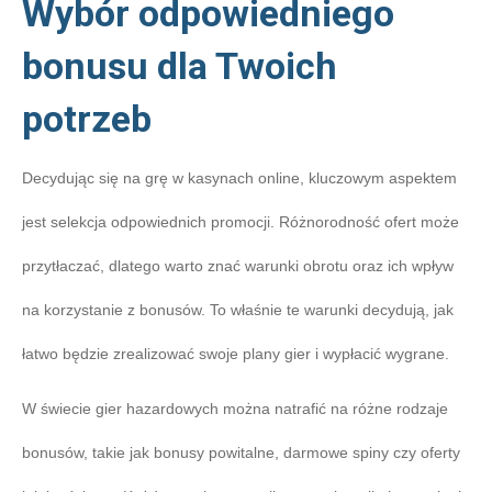
Wybór odpowiedniego
bonusu dla Twoich
potrzeb
Decydując się na grę w kasynach online, kluczowym aspektem
jest selekcja odpowiednich promocji. Różnorodność ofert może
przytłaczać, dlatego warto znać warunki obrotu oraz ich wpływ
na korzystanie z bonusów. To właśnie te warunki decydują, jak
łatwo będzie zrealizować swoje plany gier i wypłacić wygrane.
W świecie gier hazardowych można natrafić na różne rodzaje
bonusów, takie jak bonusy powitalne, darmowe spiny czy oferty