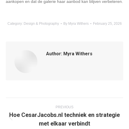
aankopen en dat de galerie haar aanbod kan blijven verbeteren.
Category:
Design & Photography
By
Myra Withers
February 25, 2026
Author:
Myra Withers
Post
PREVIOUS
Hoe CesarJacobs.nl techniek en strategie
navigation
Previous
met elkaar verbindt