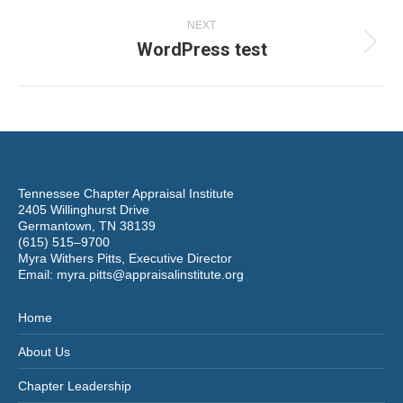
post:
NEXT
WordPress test
Next
post:
Tennessee Chapter Appraisal Institute
2405 Willinghurst Drive
Germantown, TN 38139
(615) 515–9700
Myra Withers Pitts, Executive Director
Email:
myra.pitts@appraisalinstitute.org
Home
About Us
Chapter Leadership