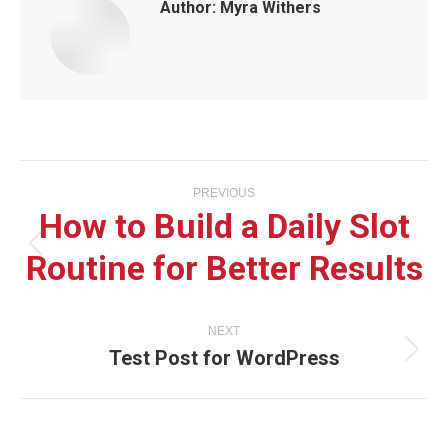
Author:
Myra Withers
Post
PREVIOUS
How to Build a Daily Slot
navigation
Routine for Better Results
Previous
post:
NEXT
Test Post for WordPress
Next
post: