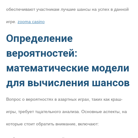
обеспечивают участникам лучшие шансы на успех в данной
игре.
zooma casino
Определение
вероятностей:
математические модели
для вычисления шансов
Вопрос о вероятностях в азартных играх, таких как краш-
игры, требует тщательного анализа. Основные аспекты, на
которые стоит обратить внимание, включают: