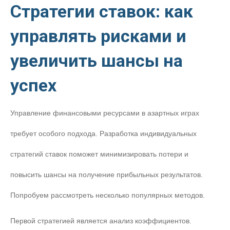
Стратегии ставок: как
управлять рисками и
увеличить шансы на
успех
Управление финансовыми ресурсами в азартных играх
требует особого подхода. Разработка индивидуальных
стратегий ставок поможет минимизировать потери и
повысить шансы на получение прибыльных результатов.
Попробуем рассмотреть несколько популярных методов.
Первой стратегией является анализ коэффициентов.