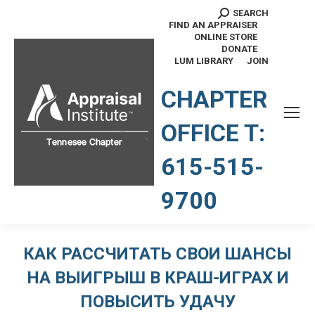
SEARCH
Search:
FIND AN APPRAISER
ONLINE STORE
DONATE
LUM LIBRARY
JOIN
TENNESSEE CHAPTER
CHAPTER
OFFICE T:
615-515-
9700
КАК РАССЧИТАТЬ СВОИ ШАНСЫ
НА ВЫИГРЫШ В КРАШ-ИГРАХ И
ПОВЫСИТЬ УДАЧУ