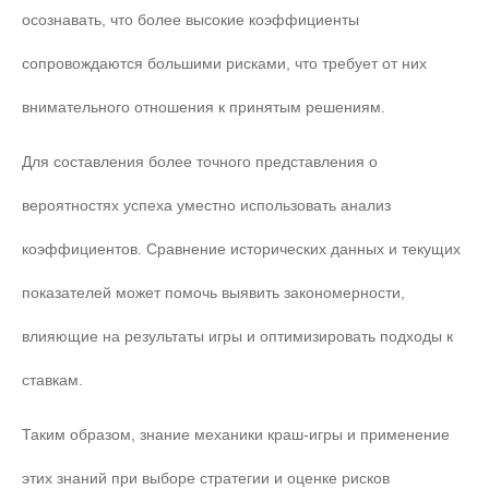
осознавать, что более высокие коэффициенты
сопровождаются большими рисками, что требует от них
внимательного отношения к принятым решениям.
Для составления более точного представления о
вероятностях успеха уместно использовать анализ
коэффициентов. Сравнение исторических данных и текущих
показателей может помочь выявить закономерности,
влияющие на результаты игры и оптимизировать подходы к
ставкам.
Таким образом, знание механики краш-игры и применение
этих знаний при выборе стратегии и оценке рисков