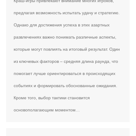
Краш-игры привлекают внимание многих игроков,
предлагая возможность испытать удачу и стратегию.
Однако для достижения успеха в этих азартных
развлечениях важно понимать различные аспекты,
которые могут повлиять на итоговый результат. Один
из ключевых факторов – средняя длина раунда, что
помогает лучше ориентироваться в происходящих
событиях и формировать обоснованные ожидания.
Кроме того, выбор тактики становится
основополагающим моментом…