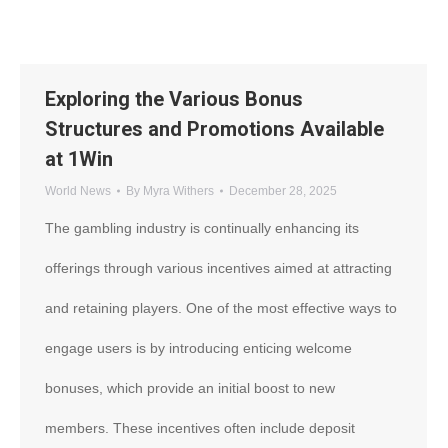
Exploring the Various Bonus
Structures and Promotions Available
at 1Win
World News
By
Myra Withers
December 28, 2025
The gambling industry is continually enhancing its
offerings through various incentives aimed at attracting
and retaining players. One of the most effective ways to
engage users is by introducing enticing welcome
bonuses, which provide an initial boost to new
members. These incentives often include deposit