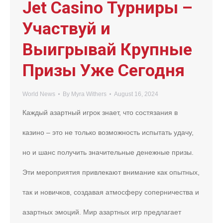
Jet Casino Турниры –
Участвуй и
Выигрывай Крупные
Призы Уже Сегодня
World News
By
Myra Withers
August 16, 2024
Каждый азартный игрок знает, что состязания в
казино – это не только возможность испытать удачу,
но и шанс получить значительные денежные призы.
Эти мероприятия привлекают внимание как опытных,
так и новичков, создавая атмосферу соперничества и
азартных эмоций. Мир азартных игр предлагает