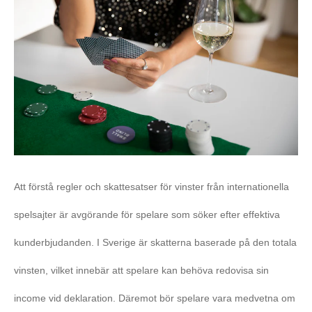
Att förstå regler och skattesatser för vinster från internationella
spelsajter är avgörande för spelare som söker efter effektiva
kunderbjudanden. I Sverige är skatterna baserade på den totala
vinsten, vilket innebär att spelare kan behöva redovisa sin
income vid deklaration. Däremot bör spelare vara medvetna om