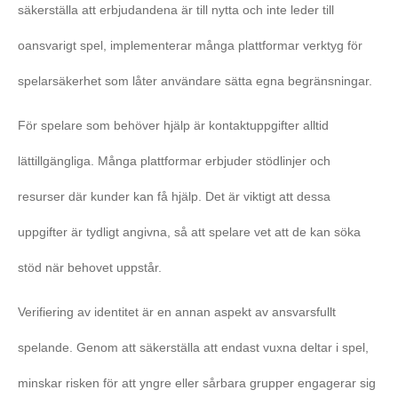
säkerställa att erbjudandena är till nytta och inte leder till
oansvarigt spel, implementerar många plattformar verktyg för
spelarsäkerhet som låter användare sätta egna begränsningar.
För spelare som behöver hjälp är kontaktuppgifter alltid
lättillgängliga. Många plattformar erbjuder stödlinjer och
resurser där kunder kan få hjälp. Det är viktigt att dessa
uppgifter är tydligt angivna, så att spelare vet att de kan söka
stöd när behovet uppstår.
Verifiering av identitet är en annan aspekt av ansvarsfullt
spelande. Genom att säkerställa att endast vuxna deltar i spel,
minskar risken för att yngre eller sårbara grupper engagerar sig