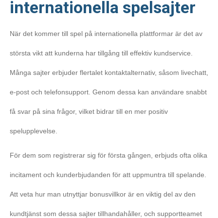
internationella spelsajter
När det kommer till spel på internationella plattformar är det av
största vikt att kunderna har tillgång till effektiv kundservice.
Många sajter erbjuder flertalet kontaktalternativ, såsom livechatt,
e-post och telefonsupport. Genom dessa kan användare snabbt
få svar på sina frågor, vilket bidrar till en mer positiv
spelupplevelse.
För dem som registrerar sig för första gången, erbjuds ofta olika
incitament och kunderbjudanden för att uppmuntra till spelande.
Att veta hur man utnyttjar bonusvillkor är en viktig del av den
kundtjänst som dessa sajter tillhandahåller, och supportteamet