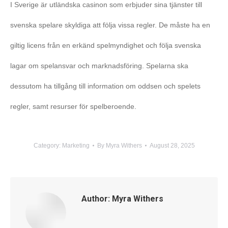
I Sverige är utländska casinon som erbjuder sina tjänster till
svenska spelare skyldiga att följa vissa regler. De måste ha en
giltig licens från en erkänd spelmyndighet och följa svenska
lagar om spelansvar och marknadsföring. Spelarna ska
dessutom ha tillgång till information om oddsen och spelets
regler, samt resurser för spelberoende.
Category:
Marketing
By
Myra Withers
August 28, 2025
Author:
Myra Withers