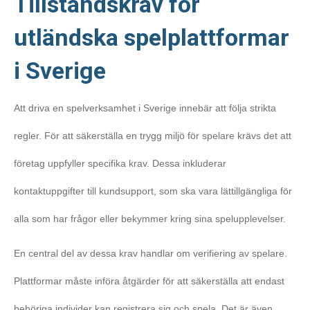
Tillståndskrav för
utländska spelplattformar
i Sverige
Att driva en spelverksamhet i Sverige innebär att följa strikta
regler. För att säkerställa en trygg miljö för spelare krävs det att
företag uppfyller specifika krav. Dessa inkluderar
kontaktuppgifter till kundsupport, som ska vara lättillgängliga för
alla som har frågor eller bekymmer kring sina spelupplevelser.
En central del av dessa krav handlar om verifiering av spelare.
Plattformar måste införa åtgärder för att säkerställa att endast
behöriga individer kan registrera sig och spela. Det är även