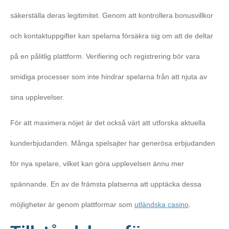
säkerställa deras legitimitet. Genom att kontrollera bonusvillkor
och kontaktuppgifter kan spelarna försäkra sig om att de deltar
på en pålitlig plattform. Verifiering och registrering bör vara
smidiga processer som inte hindrar spelarna från att njuta av
sina upplevelser.
För att maximera nöjet är det också värt att utforska aktuella
kunderbjudanden. Många spelsajter har generösa erbjudanden
för nya spelare, vilket kan göra upplevelsen ännu mer
spännande. En av de främsta platserna att upptäcka dessa
möjligheter är genom plattformar som
utländska casino
.