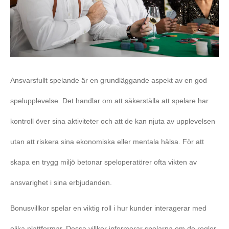
Ansvarsfullt spelande är en grundläggande aspekt av en god
spelupplevelse. Det handlar om att säkerställa att spelare har
kontroll över sina aktiviteter och att de kan njuta av upplevelsen
utan att riskera sina ekonomiska eller mentala hälsa. För att
skapa en trygg miljö betonar speloperatörer ofta vikten av
ansvarighet i sina erbjudanden.
Bonusvillkor spelar en viktig roll i hur kunder interagerar med
olika plattformar. Dessa villkor informerar spelarna om de regler