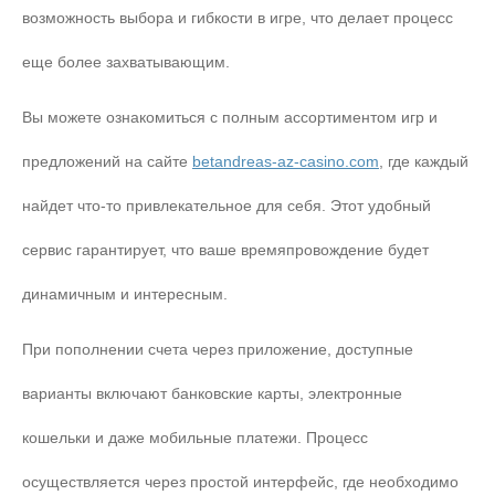
возможность выбора и гибкости в игре, что делает процесс
еще более захватывающим.
Вы можете ознакомиться с полным ассортиментом игр и
предложений на сайте
betandreas-az-casino.com
, где каждый
найдет что-то привлекательное для себя. Этот удобный
сервис гарантирует, что ваше времяпровождение будет
динамичным и интересным.
При пополнении счета через приложение, доступные
варианты включают банковские карты, электронные
кошельки и даже мобильные платежи. Процесс
осуществляется через простой интерфейс, где необходимо