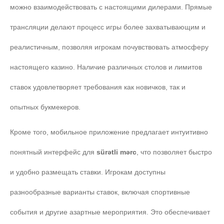
можно взаимодействовать с настоящими дилерами. Прямые
трансляции делают процесс игры более захватывающим и
реалистичным, позволяя игрокам почувствовать атмосферу
настоящего казино. Наличие различных столов и лимитов
ставок удовлетворяет требования как новичков, так и
опытных букмекеров.
Кроме того, мобильное приложение предлагает интуитивно
понятный интерфейс для
sürətli mərc
, что позволяет быстро
и удобно размещать ставки. Игрокам доступны
разнообразные варианты ставок, включая спортивные
события и другие азартные мероприятия. Это обеспечивает