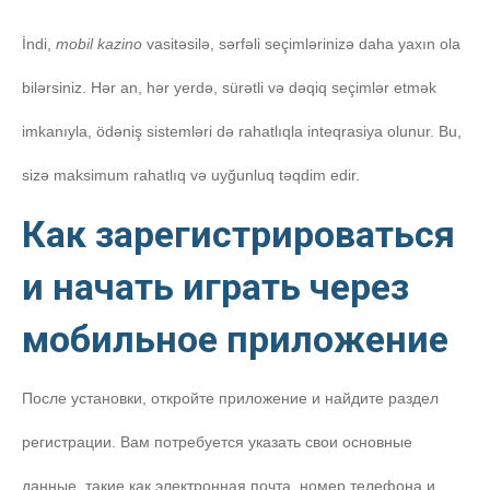
İndi,
mobil kazino
vasitəsilə, sərfəli seçimlərinizə daha yaxın ola
bilərsiniz. Hər an, hər yerdə, sürətli və dəqiq seçimlər etmək
imkanıyla, ödəniş sistemləri də rahatlıqla inteqrasiya olunur. Bu,
sizə maksimum rahatlıq və uyğunluq təqdim edir.
Как зарегистрироваться
и начать играть через
мобильное приложение
После установки, откройте приложение и найдите раздел
регистрации. Вам потребуется указать свои основные
данные, такие как электронная почта, номер телефона и