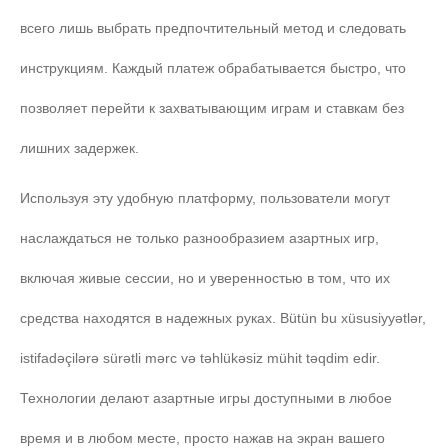
всего лишь выбрать предпочтительный метод и следовать
инструкциям. Каждый платеж обрабатывается быстро, что
позволяет перейти к захватывающим играм и ставкам без
лишних задержек.
Используя эту удобную платформу, пользователи могут
наслаждаться не только разнообразием азартных игр,
включая живые сессии, но и уверенностью в том, что их
средства находятся в надежных руках. Bütün bu xüsusiyyətlər,
istifadəçilərə sürətli mərc və təhlükəsiz mühit təqdim edir.
Технологии делают азартные игры доступными в любое
время и в любом месте, просто нажав на экран вашего