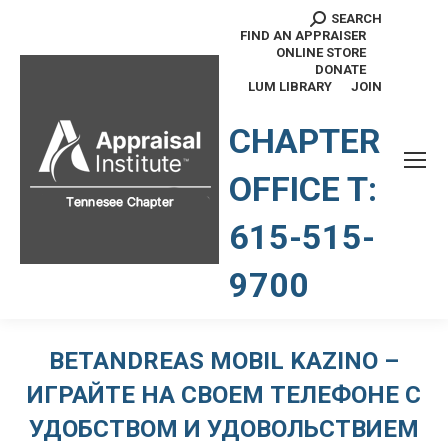
SEARCH
Search:
FIND AN APPRAISER
ONLINE STORE
DONATE
LUM LIBRARY
JOIN
TENNESSEE CHAPTER
CHAPTER
OFFICE T:
615-515-
9700
BETANDREAS MOBIL KAZINO –
ИГРАЙТЕ НА СВОЕМ ТЕЛЕФОНЕ С
УДОБСТВОМ И УДОВОЛЬСТВИЕМ