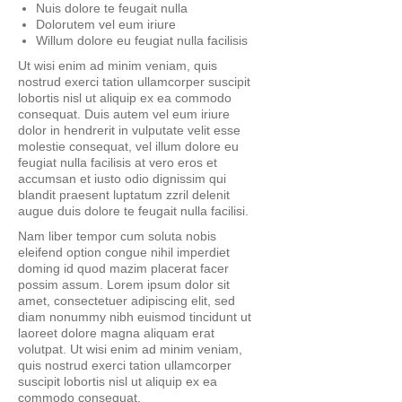
Nuis dolore te feugait nulla
Dolorutem vel eum iriure
Willum dolore eu feugiat nulla facilisis
Ut wisi enim ad minim veniam, quis
nostrud exerci tation ullamcorper suscipit
lobortis nisl ut aliquip ex ea commodo
consequat. Duis autem vel eum iriure
dolor in hendrerit in vulputate velit esse
molestie consequat, vel illum dolore eu
feugiat nulla facilisis at vero eros et
accumsan et iusto odio dignissim qui
blandit praesent luptatum zzril delenit
augue duis dolore te feugait nulla facilisi.
Nam liber tempor cum soluta nobis
eleifend option congue nihil imperdiet
doming id quod mazim placerat facer
possim assum. Lorem ipsum dolor sit
amet, consectetuer adipiscing elit, sed
diam nonummy nibh euismod tincidunt ut
laoreet dolore magna aliquam erat
volutpat. Ut wisi enim ad minim veniam,
quis nostrud exerci tation ullamcorper
suscipit lobortis nisl ut aliquip ex ea
commodo consequat.