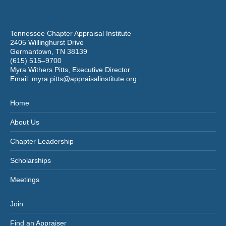
Tennessee Chapter Appraisal Institute
2405 Willinghurst Drive
Germantown, TN 38139
(615) 515–9700
Myra Withers Pitts, Executive Director
Email:
myra.pitts@appraisalinstitute.org
Home
About Us
Chapter Leadership
Scholarships
Meetings
Join
Find an Appraiser