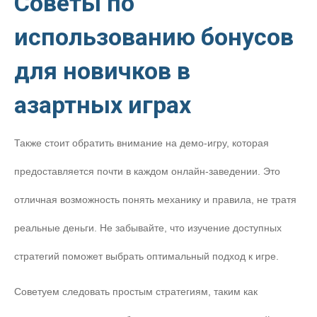
Советы по
использованию бонусов
для новичков в
азартных играх
Также стоит обратить внимание на демо-игру, которая
предоставляется почти в каждом онлайн-заведении. Это
отличная возможность понять механику и правила, не тратя
реальные деньги. Не забывайте, что изучение доступных
стратегий поможет выбрать оптимальный подход к игре.
Советуем следовать простым стратегиям, таким как