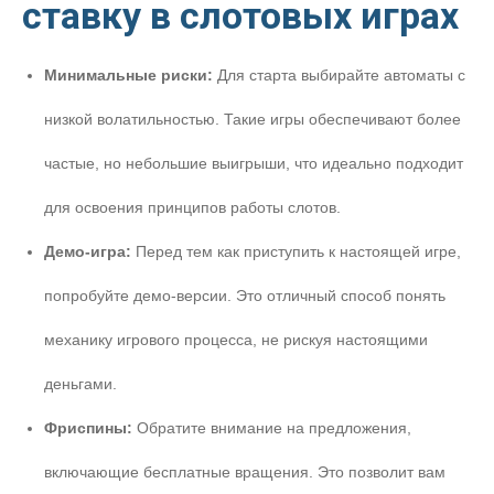
ставку в слотовых играх
Минимальные риски:
Для старта выбирайте автоматы с
низкой волатильностью. Такие игры обеспечивают более
частые, но небольшие выигрыши, что идеально подходит
для освоения принципов работы слотов.
Демо-игра:
Перед тем как приступить к настоящей игре,
попробуйте демо-версии. Это отличный способ понять
механику игрового процесса, не рискуя настоящими
деньгами.
Фриспины:
Обратите внимание на предложения,
включающие бесплатные вращения. Это позволит вам