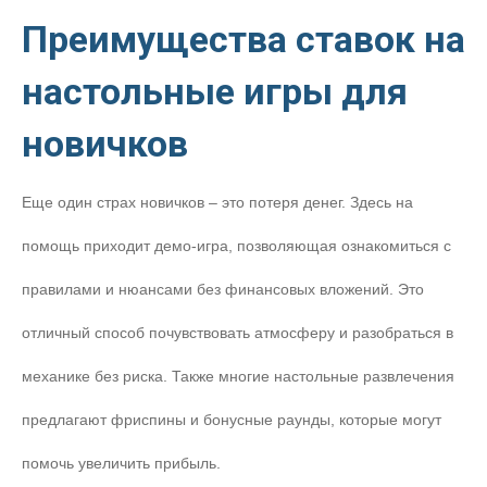
Преимущества ставок на
настольные игры для
новичков
Еще один страх новичков – это потеря денег. Здесь на
помощь приходит демо-игра, позволяющая ознакомиться с
правилами и нюансами без финансовых вложений. Это
отличный способ почувствовать атмосферу и разобраться в
механике без риска. Также многие настольные развлечения
предлагают фриспины и бонусные раунды, которые могут
помочь увеличить прибыль.