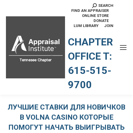
SEARCH
Search:
FIND AN APPRAISER
ONLINE STORE
DONATE
LUM LIBRARY
JOIN
TENNESSEE CHAPTER
CHAPTER
OFFICE T:
615-515-
9700
ЛУЧШИЕ СТАВКИ ДЛЯ НОВИЧКОВ
В VOLNA CASINO КОТОРЫЕ
ПОМОГУТ НАЧАТЬ ВЫИГРЫВАТЬ