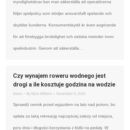
myndighetskrav kan man säkerställa att operatörerna
följer spelpolicy som stödjer ansvarsfullt spelande och
skyddar kunderna. Konsumentskydd är även avgörande
för att förebygga brottslighet och oetiska metoder inom
spelindustrin. Genom att säkerställa…
Czy wynajem roweru wodnego jest
drogi a ile kosztuje godzina na wodzie
News
By
Myra Withers
November 8, 2025
Sprawdź cennik przed wyjazdem na lato nad jezioro, bo
opłata za taką rekreację najczęściej zależy od miejsca,
pory dnia i długości korzystania z łódki na pedały. W