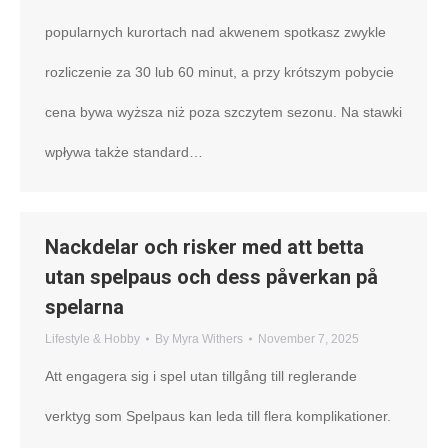
popularnych kurortach nad akwenem spotkasz zwykle
rozliczenie za 30 lub 60 minut, a przy krótszym pobycie
cena bywa wyższa niż poza szczytem sezonu. Na stawki
wpływa także standard…
Nackdelar och risker med att betta
utan spelpaus och dess påverkan på
spelarna
Lifestyle & Hobby
By
Myra Withers
November 7, 2025
Att engagera sig i spel utan tillgång till reglerande
verktyg som Spelpaus kan leda till flera komplikationer.