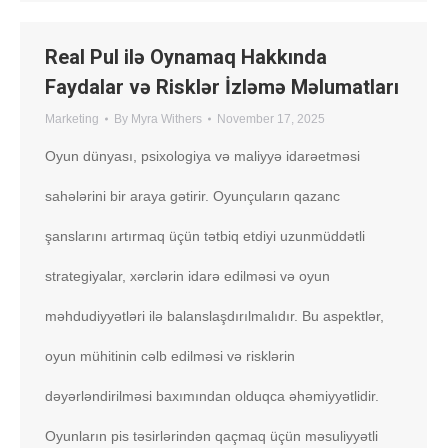
Real Pul ilə Oynamaq Hakkında
Faydalar və Risklər İzləmə Məlumatları
Marketing
By
Myra Withers
November 17, 2025
Oyun dünyası, psixologiya və maliyyə idarəetməsi
sahələrini bir araya gətirir. Oyunçuların qazanc
şanslarını artırmaq üçün tətbiq etdiyi uzunmüddətli
strategiyalar, xərclərin idarə edilməsi və oyun
məhdudiyyətləri ilə balanslaşdırılmalıdır. Bu aspektlər,
oyun mühitinin cəlb edilməsi və risklərin
dəyərləndirilməsi baxımından olduqca əhəmiyyətlidir.
Oyunların pis təsirlərindən qaçmaq üçün məsuliyyətli