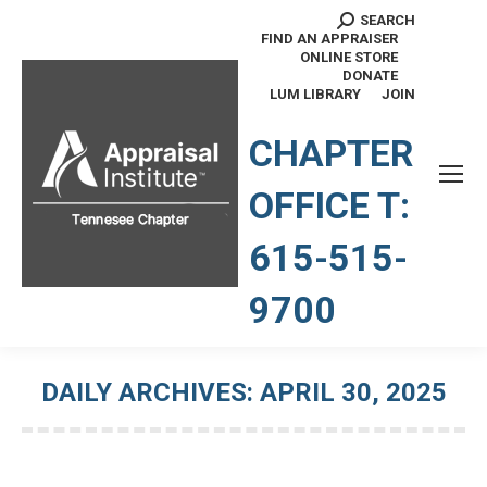
SEARCH
Search:
FIND AN APPRAISER
ONLINE STORE
DONATE
LUM LIBRARY
JOIN
TENNESSEE CHAPTER
CHAPTER
OFFICE T:
615-515-
9700
DAILY ARCHIVES:
APRIL 30, 2025
You are here: